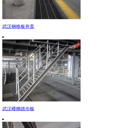
武汉钢格板井盖
武汉楼梯踏步板